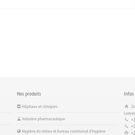
Nos produits
Infos
Hôpitaux et cliniques
Zo
Laayay
Industrie pharmaceutique
+2
+2
Hygiène du milieu et bureau communal d’hygiène
+2