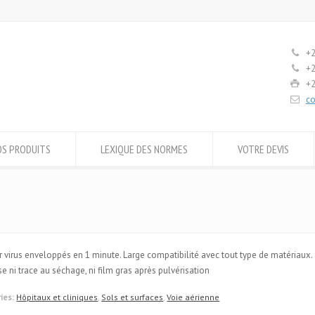
+2
+2
+2
co
OS PRODUITS
LEXIQUE DES NORMES
VOTRE DEVIS
ur virus enveloppés en 1 minute. Large compatibilité avec tout type de matériaux.
se ni trace au séchage, ni film gras après pulvérisation
ies:
Hôpitaux et cliniques
,
Sols et surfaces
,
Voie aérienne