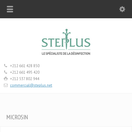
+212 661 428 850
+212 661 495 420
+212 537 802 944
commercial@steplus.net
MICROSIN