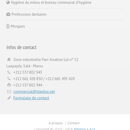
Hygiène du milieu et bureau communal d’hygiène
Professions dentaires
Morgues
Infos de contact
Zone industrielle Parc Aviation Lot n° 52
Laayayda, Salé - Maroc
+212 537 802 943
+212 661 428 850 / +212 661 495 420
+212 537 802 944
commercial@steplus.net
Formulaire de contact
A propos
Contact
Copyright ©
2016 - 2026
Steplus s.a.r.l.