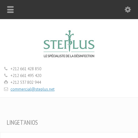
+212 661 428 850
+212 661 495 420
+212 537 802 944
commercial@steplus.net
LINGET’ANIOS