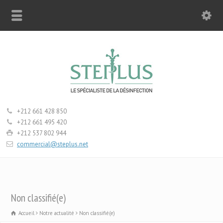
+212 661 428 850
+212 661 495 420
+212 537 802 944
commercial@steplus.net
Non classifié(e)
Accueil
Notre actualité
Non classifié(e)