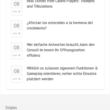
Real Stories from Casino Players: Triumphs
08
and Tribulations
Juin 26
¿Afectan los esteroides a la hormona del
08
crecimiento?
Juin 26
Wer einfache Antworten braucht, kann den
08
Consult im innern ihr Offnungszeiten
effizienz
Juin 26
Wirklich so zulassen zigeunern Funktionen &
08
Gameplay orientieren, vorher echte Einsatze
platziert werden
Juin 26
Steplus