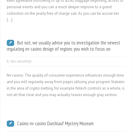
keen agreeable borrowing of up to $100, baggage beginning, access to
personal events and you can a much deeper improve to a grand
collection on the yearly free of charge sail. As you can be accrue tier
[…]
But not, we usually advise you to investigation the newest
regulating nv casino design of regions you wish to focus on
Non classifié(e)
Nv casino: The quality of consumer experience influences enough time
and you will regularity away from pages utilizing your program Statutes
in the area of crypto-betting, for example fintech controls as a whole, is
not all that clear and you may actually leaves enough gray section.
Casino nv casino Durchlauf Mystery Museum