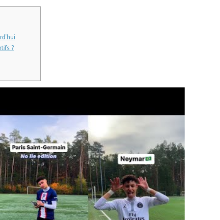
rd’hui
ifs ?