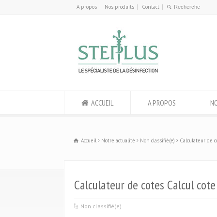
A propos
Nos produits
Contact
ACCUEIL
A PROPOS
N
Accueil
Notre actualité
Non classifié(e)
Calculateur de c
Calculateur de cotes Calcul cote
Non classifié(e)