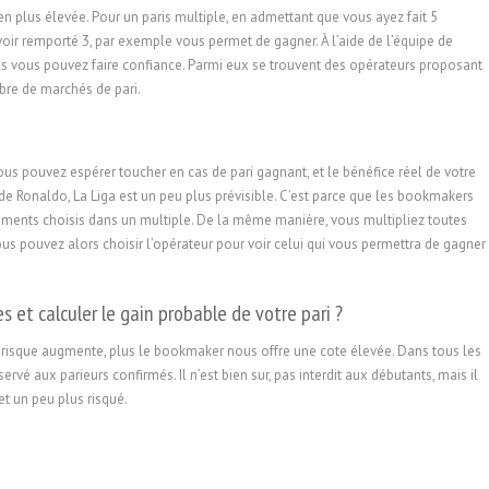
 plus élevée. Pour un paris multiple, en admettant que vous ayez fait 5
avoir remporté 3, par exemple vous permet de gagner. À l’aide de l’équipe de
uels vous pouvez faire confiance. Parmi eux se trouvent des opérateurs proposant
bre de marchés de pari.
us pouvez espérer toucher en cas de pari gagnant, et le bénéfice réel de votre
t de Ronaldo, La Liga est un peu plus prévisible. C’est parce que les bookmakers
ents choisis dans un multiple. De la même manière, vous multipliez toutes
us pouvez alors choisir l’opérateur pour voir celui qui vous permettra de gagner
s et calculer le gain probable de votre pari ?
e risque augmente, plus le bookmaker nous offre une cote élevée. Dans tous les
rvé aux parieurs confirmés. Il n’est bien sur, pas interdit aux débutants, mais il
 un peu plus risqué.